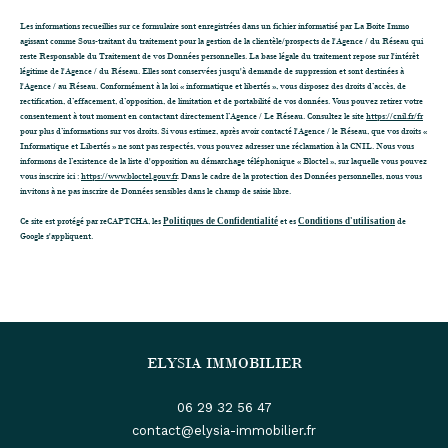
Les informations recueillies sur ce formulaire sont enregistrées dans un fichier informatisé par La Boite Immo
agissant comme Sous-traitant du traitement pour la gestion de la clientèle/prospects de l'Agence / du Réseau qui
reste Responsable du Traitement de vos Données personnelles. La base légale du traitement repose sur l'intérêt
légitime de l'Agence / du Réseau. Elles sont conservées jusqu'à demande de suppression et sont destinées à
l'Agence / au Réseau. Conformément à la loi « informatique et libertés », vous disposez des droits d’accès, de
rectification, d’effacement, d’opposition, de limitation et de portabilité de vos données. Vous pouvez retirer votre
consentement à tout moment en contactant directement l’Agence / Le Réseau. Consultez le site
https://cnil.fr/fr
pour plus d’informations sur vos droits. Si vous estimez, après avoir contacté l'Agence / le Réseau, que vos droits «
Informatique et Libertés » ne sont pas respectés, vous pouvez adresser une réclamation à la CNIL. Nous vous
informons de l’existence de la liste d'opposition au démarchage téléphonique « Bloctel », sur laquelle vous pouvez
vous inscrire ici :
https://www.bloctel.gouv.fr
. Dans le cadre de la protection des Données personnelles, nous vous
invitons à ne pas inscrire de Données sensibles dans le champ de saisie libre.
Ce site est protégé par reCAPTCHA, les
Politiques de Confidentialité
et es
Conditions d'utilisation
de
Google s'appliquent.
ELYSIA IMMOBILIER
06 29 32 56 47
contact@elysia-immobilier.fr