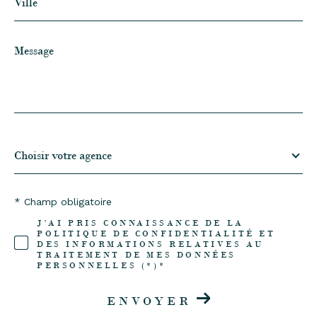
Message
*
Choisir
votre
Choisir votre agence
agence
* Champ obligatoire
J'AI PRIS CONNAISSANCE DE LA
POLITIQUE DE CONFIDENTIALITÉ ET
DES INFORMATIONS RELATIVES AU
TRAITEMENT DE MES DONNÉES
PERSONNELLES (*)*
ENVOYER