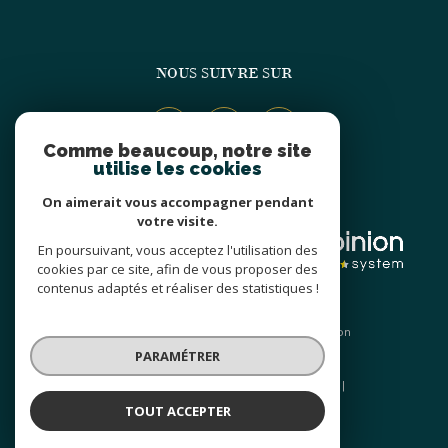
NOUS SUIVRE SUR
Comme beaucoup, notre site
utilise les cookies
On aimerait vous accompagner pendant
ADHÉRENTS
votre visite.
En poursuivant, vous acceptez l'utilisation des
cookies par ce site, afin de vous proposer des
contenus adaptés et réaliser des statistiques !
© 2026 | Tous droits réservés | Traduction
powered by Google |
PARAMÉTRER
Nos honoraires
Plan du site
Mentions légales
Admin
Nos liens
Politique RGPD
Cookies
TOUT ACCEPTER