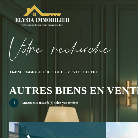
V
o
r
e
r
e
c
e
c
e
AGENCE IMMOBILIÈRE TOUL
VENTE
AUTRE
AUTRES BIENS EN VENT
4
Annonce(s) trouvée(s) selon vos critères