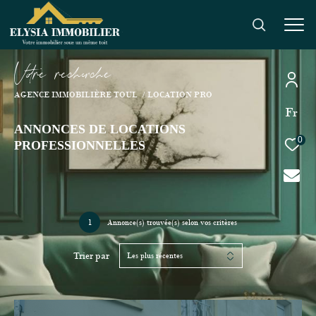
V
o
r
e
r
e
c
e
c
e
AGENCE IMMOBILIÈRE TOUL
LOCATION PRO
Fr
ANNONCES DE LOCATIONS
0
PROFESSIONNELLES
1
Annonce(s) trouvée(s) selon vos critères
Trier par
Les plus récentes