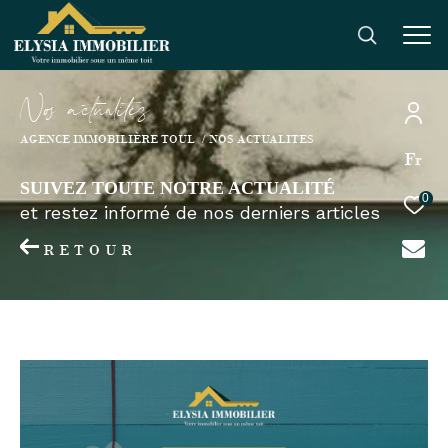
N
o
a
c
t
u
a
i
é
s
AGENCE IMMOBILIÈRE TOUL
NOS ACTUALITES
Fr
SUIVEZ TOUTE NOTRE ACTUALITÉ
0
et restez informé de nos derniers articles
RETOUR