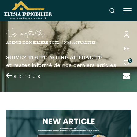
N
o
a
c
t
u
a
i
é
s
AGENCE IMMOBILIÈRE TOUL
NOS ACTUALITES
Fr
SUIVEZ TOUTE NOTRE ACTUALITÉ
0
et restez informé de nos derniers articles
RETOUR