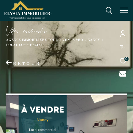
V
o
r
e
r
e
c
e
c
e
AGENCE IMMOBILIÈRE TOUL
VENTE PRO
NANCY
LOCAL COMMERCIAL
Fr
0
RETOUR