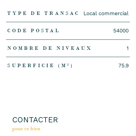
TRAD_ZEPHYR_Caracteristique
TRAD_ZEPHYR_Valeurs
TYPE DE TRANSAC
Local commercial
CODE POSTAL
54000
NOMBRE DE NIVEAUX
1
SUPERFICIE (M²)
75.9
CONTACTER
pour ce bien