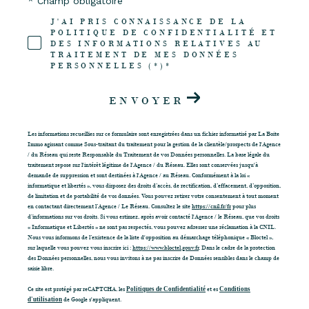
* Champ obligatoire
J'AI PRIS CONNAISSANCE DE LA
POLITIQUE DE CONFIDENTIALITÉ ET
DES INFORMATIONS RELATIVES AU
TRAITEMENT DE MES DONNÉES
PERSONNELLES (*)*
ENVOYER
Les informations recueillies sur ce formulaire sont enregistrées dans un fichier informatisé par La Boite
Immo agissant comme Sous-traitant du traitement pour la gestion de la clientèle/prospects de l'Agence
/ du Réseau qui reste Responsable du Traitement de vos Données personnelles. La base légale du
traitement repose sur l'intérêt légitime de l'Agence / du Réseau. Elles sont conservées jusqu'à
demande de suppression et sont destinées à l'Agence / au Réseau. Conformément à la loi «
informatique et libertés », vous disposez des droits d’accès, de rectification, d’effacement, d’opposition,
de limitation et de portabilité de vos données. Vous pouvez retirer votre consentement à tout moment
en contactant directement l’Agence / Le Réseau. Consultez le site
https://cnil.fr/fr
pour plus
d’informations sur vos droits. Si vous estimez, après avoir contacté l'Agence / le Réseau, que vos droits
« Informatique et Libertés » ne sont pas respectés, vous pouvez adresser une réclamation à la CNIL.
Nous vous informons de l’existence de la liste d'opposition au démarchage téléphonique « Bloctel »,
sur laquelle vous pouvez vous inscrire ici :
https://www.bloctel.gouv.fr
. Dans le cadre de la protection
des Données personnelles, nous vous invitons à ne pas inscrire de Données sensibles dans le champ de
saisie libre.
Ce site est protégé par reCAPTCHA, les
Politiques de Confidentialité
et es
Conditions
d'utilisation
de Google s'appliquent.