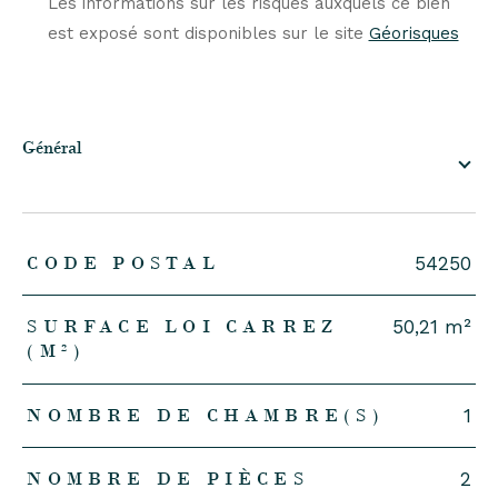
Les informations sur les risques auxquels ce bien
est exposé sont disponibles sur le site
Géorisques
général
TRAD_ZEPHYR_Caracteristique
TRAD_ZEPHYR_Valeurs
CODE POSTAL
54250
SURFACE LOI CARREZ
50,21 m²
(M²)
NOMBRE DE CHAMBRE(S)
1
NOMBRE DE PIÈCES
2