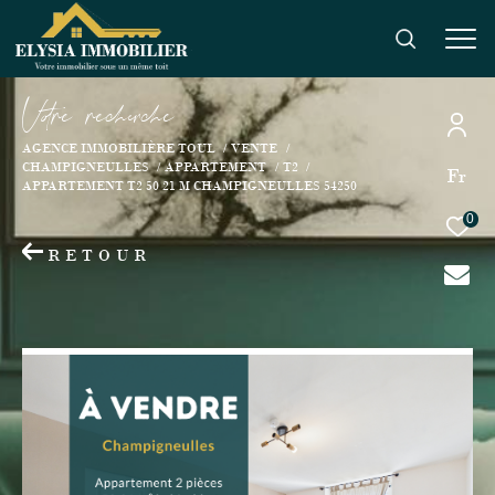
V
o
r
e
r
e
c
e
c
e
AGENCE IMMOBILIÈRE TOUL
VENTE
CHAMPIGNEULLES
APPARTEMENT
T2
Fr
APPARTEMENT T2 50 21 M CHAMPIGNEULLES 54250
0
RETOUR