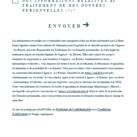
DES INFORMATIONS RELATIVES AU
TRAITEMENT DE MES DONNÉES
PERSONNELLES (*)*
ENVOYER
Les informations recueillies sur ce formulaire sont enregistrées dans un fichier informatisé par La Boite
Immo agissant comme Sous-traitant du traitement pour la gestion de la clientèle/prospects de l'Agence
/ du Réseau qui reste Responsable du Traitement de vos Données personnelles. La base légale du
traitement repose sur l'intérêt légitime de l'Agence / du Réseau. Elles sont conservées jusqu'à
demande de suppression et sont destinées à l'Agence / au Réseau. Conformément à la loi «
informatique et libertés », vous disposez des droits d’accès, de rectification, d’effacement, d’opposition,
de limitation et de portabilité de vos données. Vous pouvez retirer votre consentement à tout moment
en contactant directement l’Agence / Le Réseau. Consultez le site
https://cnil.fr/fr
pour plus
d’informations sur vos droits. Si vous estimez, après avoir contacté l'Agence / le Réseau, que vos droits
« Informatique et Libertés » ne sont pas respectés, vous pouvez adresser une réclamation à la CNIL.
Nous vous informons de l’existence de la liste d'opposition au démarchage téléphonique « Bloctel »,
sur laquelle vous pouvez vous inscrire ici :
https://www.bloctel.gouv.fr
. Dans le cadre de la protection
des Données personnelles, nous vous invitons à ne pas inscrire de Données sensibles dans le champ de
saisie libre.
Ce site est protégé par reCAPTCHA, les
Politiques de Confidentialité
et es
Conditions
d'utilisation
de Google s'appliquent.