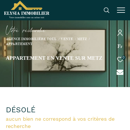
V
o
r
e
r
e
c
e
c
e
AGENCE IMMOBILIÈRE TOUL
VENTE
METZ
APPARTEMENT
Fr
APPARTEMENT EN VENTE SUR METZ
0
DÉSOLÉ
aucun bien ne correspond à vos critères de
recherche