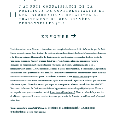
J'AI PRIS CONNAISSANCE DE LA
POLITIQUE DE CONFIDENTIALITÉ ET
DES INFORMATIONS RELATIVES AU
TRAITEMENT DE MES DONNÉES
PERSONNELLES (*)*
ENVOYER
Les informations recueillies sur ce formulaire sont enregistrées dans un fichier informatisé par La Boite
Immo agissant comme Sous-traitant du traitement pour la gestion de la clientèle/prospects de l'Agence
/ du Réseau qui reste Responsable du Traitement de vos Données personnelles. La base légale du
traitement repose sur l'intérêt légitime de l'Agence / du Réseau. Elles sont conservées jusqu'à
demande de suppression et sont destinées à l'Agence / au Réseau. Conformément à la loi «
informatique et libertés », vous disposez des droits d’accès, de rectification, d’effacement, d’opposition,
de limitation et de portabilité de vos données. Vous pouvez retirer votre consentement à tout moment
en contactant directement l’Agence / Le Réseau. Consultez le site
https://cnil.fr/fr
pour plus
d’informations sur vos droits. Si vous estimez, après avoir contacté l'Agence / le Réseau, que vos droits
« Informatique et Libertés » ne sont pas respectés, vous pouvez adresser une réclamation à la CNIL.
Nous vous informons de l’existence de la liste d'opposition au démarchage téléphonique « Bloctel »,
sur laquelle vous pouvez vous inscrire ici :
https://www.bloctel.gouv.fr
. Dans le cadre de la protection
des Données personnelles, nous vous invitons à ne pas inscrire de Données sensibles dans le champ de
saisie libre.
Ce site est protégé par reCAPTCHA, les
Politiques de Confidentialité
et es
Conditions
d'utilisation
de Google s'appliquent.