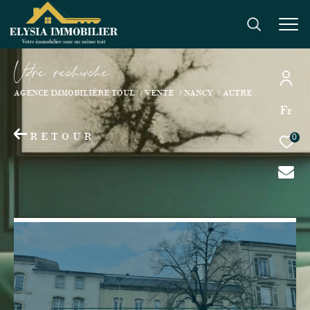
V
o
r
e
r
e
c
e
c
e
AGENCE IMMOBILIÈRE TOUL
VENTE
NANCY
AUTRE
Fr
RETOUR
0