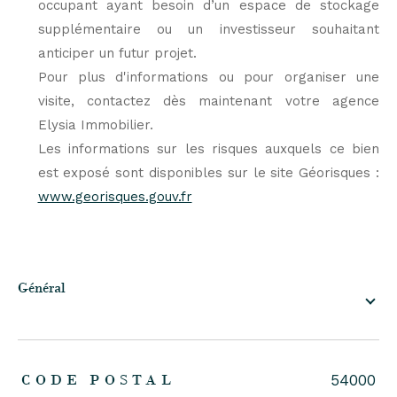
occupant ayant besoin d’un espace de stockage
supplémentaire ou un investisseur souhaitant
anticiper un futur projet.
Pour plus d'informations ou pour organiser une
visite, contactez dès maintenant votre agence
Elysia Immobilier.
Les informations sur les risques auxquels ce bien
est exposé sont disponibles sur le site Géorisques :
www.georisques.gouv.fr
général
TRAD_ZEPHYR_Caracteristique
TRAD_ZEPHYR_Valeurs
CODE POSTAL
54000